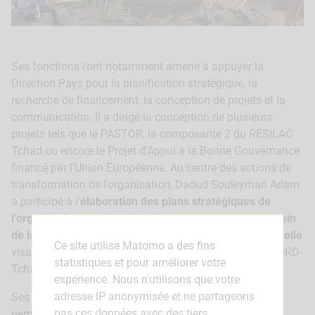
Ses fonctions l’ont notamment amené à appuyer la
Direction Pays pour la planification stratégique, la
recherche de financement, la conception de projets et la
communication. Il a dirigé la conception de plusieurs
projets tels que le PASTOR, la composante 2 du RESILAC
Tchad ou encore le Projet d’Appui à la Bonne Gouvernance
financé par l’Union Européenne. Au centre des actions de
transformation de l’organisation, Daoud Souleyman Adam
a participé à l’
élaboration des plans stratégiques de
l’organisation
et a été désigné comme
rapporteur au sein
de la commission en charge de la réforme institutionnelle
Ce site utilise Matomo a des fins
visant à transformer l’ONG vers un statut national (ACORD-
statistiques et pour améliorer votre
Tchad).
expérience. Nous n'utilisons que votre
adresse IP anonymisée et ne partageons
Ses fonctions de Chef de projet et Chef de base lui ont
pas ces données avec des tiers.
permis de gérer plusieurs projets et de développer ses