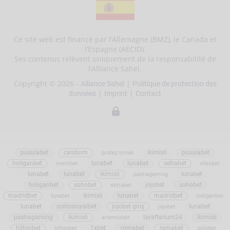
Ce site web est financé par l’Allemagne (BMZ), le Canada et
l’Espagne (AECID).
Ses contenus relèvent uniquement de la responsabilité de
l’Alliance Sahel.
Copyright © 2026 -
|
Alliance Sahel
Politique de protection des
|
|
données
Imprint
Contact
pusulabet
casibom
ikimisli
pusulabet
protez tırnak
holiganbet
lunabet
lunabet
setrabet
meritbet
efesbet
lunabet
lunabet
ikimisli
lunabet
pashagaming
holiganbet
sohobet
jojobet
sohobet
setrabet
madridbet
ikimisli
lunabet
madridbet
lunabet
holiganbet
lunabet
cratosroyalbet
jojobet giriş
lunabet
jojobet
pashagaming
ikimisli
taraftarium24
ikimisli
artemisbet
hiltonbet
1xbet
romabet
romabet
hiltonbet
oslobet