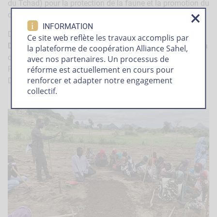
du Tchad) pour la protection de la faune et la promotion du
développement local.
i
INFORMATION
De 2014 à 2020, Daoud Souleyman Adam a travaillé à la
Ce site web reflète les travaux accomplis par
Direction Pays-Tchad de l’ONG ACORD International
. Il y a
la plateforme de coopération Alliance Sahel,
occupé plusieurs postes successifs, d’Assistant
avec nos partenaires. Un processus de
Programme, à Chef de Projets, Chef de Base et Chargé de
réforme est actuellement en cours pour
renforcer et adapter notre engagement
Développement de Projets.
collectif.