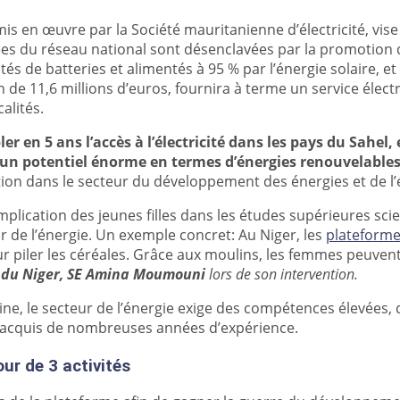
 mis en œuvre par la Société mauritanienne d’électricité, vise
olées du réseau national sont désenclavées par la promotio
otés de batteries et alimentés à 95 % par l’énergie solaire, e
 de 11,6 millions d’euros, fournira à terme un service élec
alités.
er en 5 ans l’accès à l’électricité dans les pays du Sahel,
t un potentiel énorme en termes d’énergies renouvelable
on dans le secteur du développement des énergies et de l’éle
’implication des jeunes filles dans les études supérieures sci
ur de l’énergie. Un exemple concret: Au Niger, les
plateforme
 piler les céréales. Grâce aux moulins, les femmes peuvent
ie du Niger, SE Amina Moumouni
lors de son intervention.
le secteur de l’énergie exige des compétences élevées, de
t acquis de nombreuses années d’expérience.
ur de 3 activités