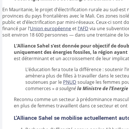
En Mauritanie, le projet d’électrification rurale au sud-est
provinces du pays frontalières avec le Mali. Ces zones is
public et d’électrification par mini-réseaux. Ceux-ci sont d
financé par l’
Union européenne
et
l’AFD
via une subvention
soit environ 18 600 personnes — dans une trentaine de loc
L’Alliance Sahel s’est donnée pour objectif de doubl
uniquement des énergies fossiles, la région ayan
est déterminant et un accroissement de leur implicati
L’éducation fera toute la différence : soutenir l
amènera plus de filles à travailler dans le secte
soutenues par le
PNUD
soulage les femmes pour
commerces »
a souligné
la Ministre de l’Energ
Reconnu comme un secteur à prédominance masculine, 
en plus de femmes travaillent dans ce secteur et on
L’Alliance Sahel se mobilise actuellement auto