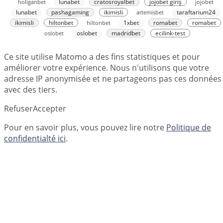
holiganbet
lunabet
cratosroyalbet
jojobet giriş
jojobet
lunabet
pashagaming
ikimisli
artemisbet
taraftarium24
ikimisli
hiltonbet
hiltonbet
1xbet
romabet
romabet
oslobet
oslobet
madridbet
ecilink-test
Ce site utilise Matomo a des fins statistiques et pour
améliorer votre expérience. Nous n'utilisons que votre
adresse IP anonymisée et ne partageons pas ces données
avec des tiers.
Refuser
Accepter
Pour en savoir plus, vous pouvez lire notre
Politique de
confidentialté ici
.