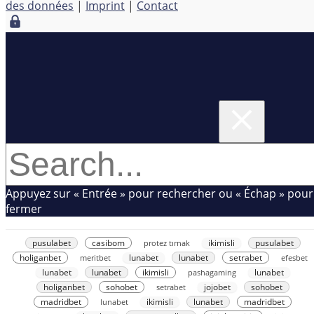
des données
|
Imprint
|
Contact
Appuyez sur « Entrée » pour rechercher ou « Échap » pour
fermer
pusulabet
casibom
protez tırnak
ikimisli
pusulabet
holiganbet
meritbet
lunabet
lunabet
setrabet
efesbet
lunabet
lunabet
ikimisli
pashagaming
lunabet
holiganbet
sohobet
setrabet
jojobet
sohobet
madridbet
lunabet
ikimisli
lunabet
madridbet