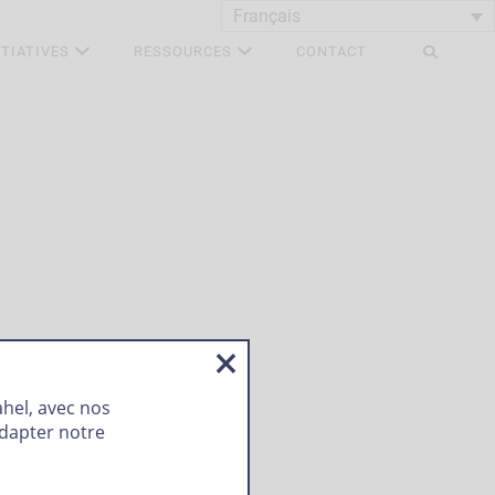
Français
ITIATIVES
RESSOURCES
CONTACT
ahel, avec nos
adapter notre
ience. Nous