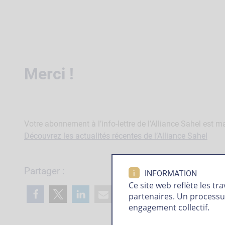
Merci !
Votre abonnement à l’info-lettre de l’Alliance Sahel est 
Découvrez les actualités récentes de l’Alliance Sahel
Partager :
i
INFORMATION
Ce site web reflète les t
partenaires. Un processu
engagement collectif.
Ce site uti