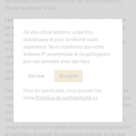
des Moyens d’Existence à l’Ouest du Tchad (PAMELOT)
mis en œuvre par la GIZ.
Les thématiques centrales du travail de l’Alliance Sahel
ne lui sont pas étrangères
: il a été en charge de la mise
Ce site utilise Matomo a des fins
en œuvre de l’Approche Territoriale Intégrée dans la
statistiques et pour améliorer votre
province du Kanem et Barh-El-Gazel, et est impliqué dans
expérience. Nous n'utilisons que votre
la coordination des interventions des partenaires dans
adresse IP anonymisée et ne partageons
cette zone. Dans ce cadre, il a facilité l’échange régulier
pas ces données avec des tiers.
d’informations entre les parties prenantes nationales et
rend compte régulièrement aux partenaires au
Refuser
Accepter
développement.
Pour en savoir plus, vous pouvez lire
Ses motivations pour rejoindre l’équipe de coordination de
notre
Politique de confidentialté ici
.
l’Alliance Sahel ? Il les résume en quelques mots : « Intégrer
l’équipe de l’Alliance Sahel est pour moi une occasion rêvée
d’accomplir ce que j’ai commencé auprès des autorités
déconcentrées de la province du Kanem et Barh-El-Gazel.
Je suis enthousiaste à mettre en œuvre de nouveaux outils
et méthodes de travail. En acceptant ce poste, je me suis