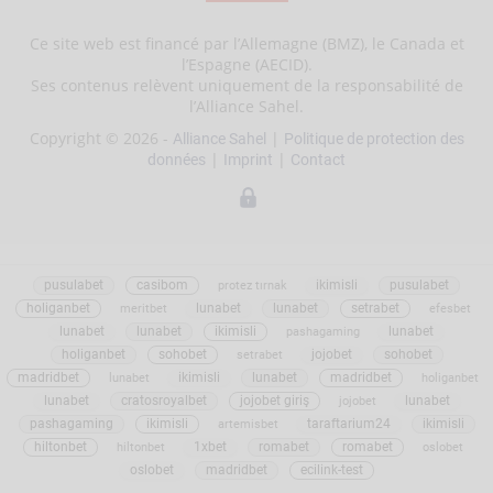
Ce site web est financé par l’Allemagne (BMZ), le Canada et
l’Espagne (AECID).
Ses contenus relèvent uniquement de la responsabilité de
l’Alliance Sahel.
Copyright © 2026 -
|
Alliance Sahel
Politique de protection des
|
|
données
Imprint
Contact
pusulabet
casibom
ikimisli
pusulabet
protez tırnak
holiganbet
lunabet
lunabet
setrabet
meritbet
efesbet
lunabet
lunabet
ikimisli
lunabet
pashagaming
holiganbet
sohobet
jojobet
sohobet
setrabet
madridbet
ikimisli
lunabet
madridbet
lunabet
holiganbet
lunabet
cratosroyalbet
jojobet giriş
lunabet
jojobet
pashagaming
ikimisli
taraftarium24
ikimisli
artemisbet
hiltonbet
1xbet
romabet
romabet
hiltonbet
oslobet
oslobet
madridbet
ecilink-test