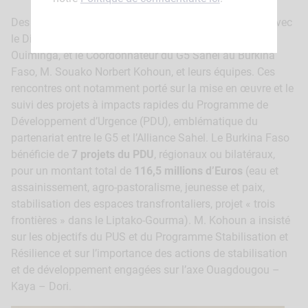
Des réunions de travail ont également été organisées avec
le Directeur Général de la Coopération, M. Inoussa
Ouiminga, et le Coordonnateur du G5 Sahel au Burkina
Faso, M. Souako Norbert Kohoun, et leurs équipes. Ces
rencontres ont notamment porté sur la mise en œuvre et le
suivi des projets à impacts rapides du Programme de
Développement d’Urgence (PDU), emblématique du
partenariat entre le G5 et l’Alliance Sahel. Le Burkina Faso
bénéficie de
7 projets du PDU
, régionaux ou bilatéraux,
pour un montant total de
116,5 millions d’Euros
(eau et
assainissement, agro-pastoralisme, jeunesse et paix,
stabilisation des espaces transfrontaliers, projet « trois
frontières » dans le Liptako-Gourma). M. Kohoun a insisté
sur les objectifs du PUS et du Programme Stabilisation et
Résilience et sur l’importance des actions de stabilisation
et de développement engagées sur l’axe Ouagdougou –
Kaya – Dori.