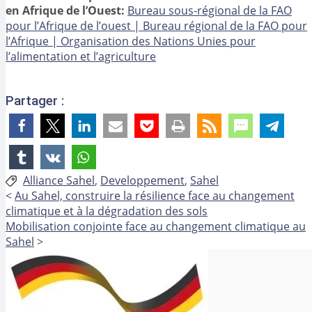
en Afrique de l’Ouest:
Bureau sous-régional de la FAO
pour l’Afrique de l’ouest | Bureau régional de la FAO pour
l’Afrique | Organisation des Nations Unies pour
l’alimentation et l’agriculture
Partager :
Étiquettes :
Alliance Sahel
,
Developpement
,
Sahel
<
Au Sahel, construire la résilience face au changement
climatique et à la dégradation des sols
Mobilisation conjointe face au changement climatique au
Sahel
>