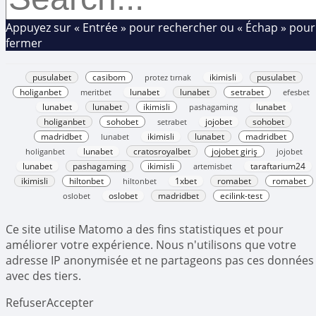
Appuyez sur « Entrée » pour rechercher ou « Échap » pour
fermer
pusulabet
casibom
protez tırnak
ikimisli
pusulabet
holiganbet
meritbet
lunabet
lunabet
setrabet
efesbet
lunabet
lunabet
ikimisli
pashagaming
lunabet
holiganbet
sohobet
setrabet
jojobet
sohobet
madridbet
lunabet
ikimisli
lunabet
madridbet
holiganbet
lunabet
cratosroyalbet
jojobet giriş
jojobet
lunabet
pashagaming
ikimisli
artemisbet
taraftarium24
ikimisli
hiltonbet
hiltonbet
1xbet
romabet
romabet
oslobet
oslobet
madridbet
ecilink-test
Ce site utilise Matomo a des fins statistiques et pour
améliorer votre expérience. Nous n'utilisons que votre
adresse IP anonymisée et ne partageons pas ces données
avec des tiers.
Refuser
Accepter