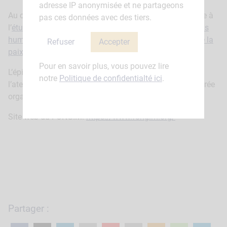
adresse IP anonymisée et ne partageons
Au cours de l’épisode, Hacen Mohammedi fait référence à
pas ces données avec des tiers.
l’
étude réalisée en 2024 sur la coordination entre actions
humanitaires, de développement et de consolidation de la
Refuser
Accepter
paix au Mali
.
Pour en savoir plus, vous pouvez lire
L’épisode a été enregistré en novembre 2024, lors de
notre
Politique de confidentialté ici
.
l’atelier de capitalisation de l’Approche Territoriale Intégrée
organisé par l’Alliance Sahel à Dakar.
Site web du FONGIM:
https://www.fongim.org/
Partager :