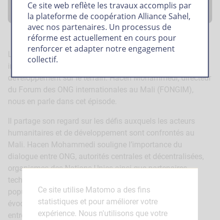
Ce site web reflète les travaux accomplis par
la plateforme de coopération Alliance Sahel,
avec nos partenaires. Un processus de
réforme est actuellement en cours pour
renforcer et adapter notre engagement
La coordination entre partenaires au développement est
collectif.
importante pour renforcer l’impact des actions de
développement sur le terrain. Hacen Mohammedi, directeur
du Forum des ONG internationales au Mali (FONGIM),
nous en parle dans cet épisode.
Il partage son regard sur les défis auxquels les acteurs
humanitaires et de développement sont confrontés au
Mali. Hacen Mohammedi souligne l’importance du
dialogue entre ONG, autorités centrales et décentralisées,
organismes des Nations Unies ainsi que partenaires
techniques et financiers pour répondre aux besoins des
Ce site utilise Matomo a des fins
populations, en particulier dans les zones fragiles. Il
statistiques et pour améliorer votre
évoque les leviers à activer afin d’améliorer le dialogue
expérience. Nous n'utilisons que votre
entre partenaires.