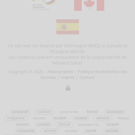
Ce site web est financé par l’Allemagne (BMZ), le Canada et
l’Espagne (AECID).
Ses contenus relèvent uniquement de la responsabilité de
l’Alliance Sahel.
Copyright © 2026 -
|
Alliance Sahel
Politique de protection des
|
|
données
Imprint
Contact
pusulabet
casibom
ikimisli
pusulabet
protez tırnak
holiganbet
lunabet
lunabet
setrabet
meritbet
efesbet
lunabet
lunabet
ikimisli
lunabet
pashagaming
holiganbet
sohobet
jojobet
sohobet
setrabet