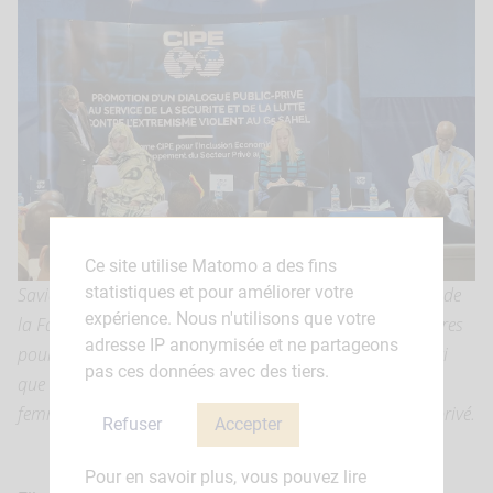
Ce site utilise Matomo a des fins
statistiques et pour améliorer votre
Savia N’tahah, Ministre de l’Action sociale, de l’Enfance et de
expérience. Nous n'utilisons que votre
la Famille intervenant sur la thématique “Enjeux prioritaires
adresse IP anonymisée et ne partageons
pour un développement inclusif et durable du Sahel” ainsi
pas ces données avec des tiers.
que sur la question de l’importance de l’intégration de la
femme dans les politiques de développement du secteur privé.
Refuser
Accepter
Pour en savoir plus, vous pouvez lire