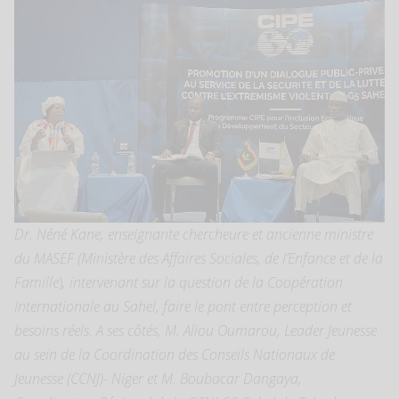
Dr. Néné Kane, enseignante chercheure et ancienne ministre
du MASEF (Ministère des Affaires Sociales, de I’Enfance et de la
Famille
)
, intervenant sur la question de la Coopération
Internationale au Sahel, faire le pont entre perception et
besoins réels. A ses côtés, M. Aliou Oumarou, Leader Jeunesse
au sein de la Coordination des Conseils Nationaux de
Jeunesse (CCNJ)- Niger et M. Boubacar Dangaya,