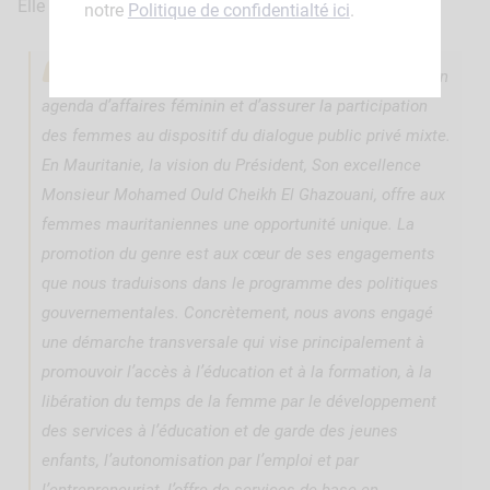
Elle est intervenue ensuite sur ce point en mentionnant:
notre
Politique de confidentialté ici
.
J’apprécie l’action du CIPE qui vise à développer un
agenda d’affaires féminin et d’assurer la participation
des femmes au dispositif du dialogue public privé mixte.
En Mauritanie, la vision du Président, Son excellence
Monsieur Mohamed Ould Cheikh El Ghazouani, offre aux
femmes mauritaniennes une opportunité unique. La
promotion du genre est aux cœur de ses engagements
que nous traduisons dans le programme des politiques
gouvernementales. Concrètement, nous avons engagé
une démarche transversale qui vise principalement à
promouvoir l’accès à l’éducation et à la formation, à la
libération du temps de la femme par le développement
des services à l’éducation et de garde des jeunes
enfants, l’autonomisation par l’emploi et par
l’entrepreneuriat, l’offre de services de base en