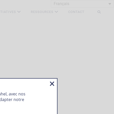
Français
ITIATIVES
RESSOURCES
CONTACT
ahel, avec nos
adapter notre
ience. Nous