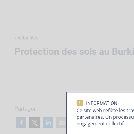
Actualités
Protection des sols au Burk
i
INFORMATION
Partager :
Ce site web reflète les t
partenaires. Un processu
engagement collectif.
Ce site uti