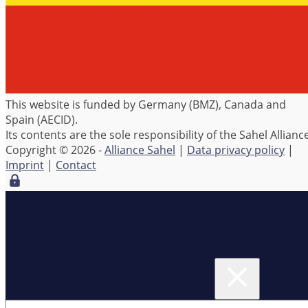
This website is funded by Germany (BMZ), Canada and
Spain (AECID).
Its contents are the sole responsibility of the Sahel Alliance
Copyright © 2026 -
Alliance Sahel
|
Data privacy policy
|
Imprint
|
Contact