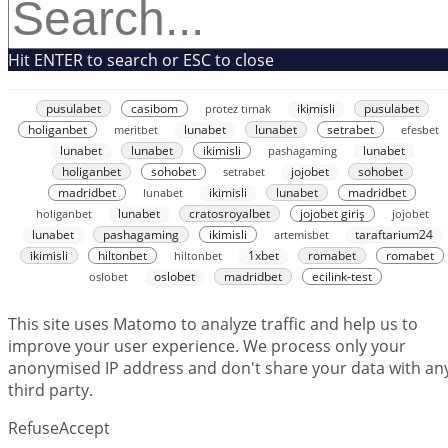
Hit ENTER to search or ESC to close
pusulabet
casibom
protez tırnak
ikimisli
pusulabet
holiganbet
meritbet
lunabet
lunabet
setrabet
efesbet
lunabet
lunabet
ikimisli
pashagaming
lunabet
holiganbet
sohobet
setrabet
jojobet
sohobet
madridbet
lunabet
ikimisli
lunabet
madridbet
holiganbet
lunabet
cratosroyalbet
jojobet giriş
jojobet
lunabet
pashagaming
ikimisli
artemisbet
taraftarium24
ikimisli
hiltonbet
hiltonbet
1xbet
romabet
romabet
oslobet
oslobet
madridbet
ecilink-test
This site uses Matomo to analyze traffic and help us to
improve your user experience. We process only your
anonymised IP address and don't share your data with an
third party.
Refuse
Accept