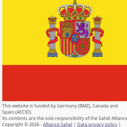
This website is funded by Germany (BMZ), Canada and
Spain (AECID).
Its contents are the sole responsibility of the Sahel Alliance
Copyright © 2026 -
Alliance Sahel
|
Data privacy policy
|