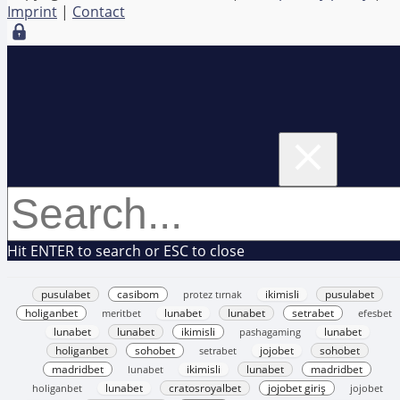
Imprint
|
Contact
Hit ENTER to search or ESC to close
pusulabet
casibom
protez tırnak
ikimisli
pusulabet
holiganbet
meritbet
lunabet
lunabet
setrabet
efesbet
lunabet
lunabet
ikimisli
pashagaming
lunabet
holiganbet
sohobet
setrabet
jojobet
sohobet
madridbet
lunabet
ikimisli
lunabet
madridbet
holiganbet
lunabet
cratosroyalbet
jojobet giriş
jojobet