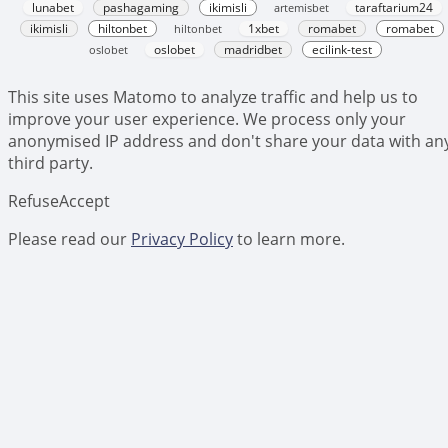
lunabet
pashagaming
ikimisli
artemisbet
taraftarium24
ikimisli
hiltonbet
hiltonbet
1xbet
romabet
romabet
oslobet
oslobet
madridbet
ecilink-test
This site uses Matomo to analyze traffic and help us to
improve your user experience. We process only your
anonymised IP address and don't share your data with an
third party.
Refuse
Accept
Please read our
Privacy Policy
to learn more.