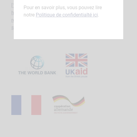
[1]
Source:
Pour en savoir plus, vous pouvez lire
https://www.banquemondiale.org/fr/news/press-
notre
Politique de confidentialté ici
.
release/2020/03/10/mauritania-to-improve-its-
social-safety-net-system