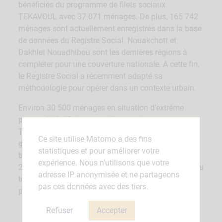
bénéficiés du programme de filets sociaux
TEKAVOUL avec 37 071 ménages. De plus, 165 742
ménages sont actuellement enregistrés dans la base
de données du Registre Social. Nouakchott et
Dakhlet Nouadhibou sont les dernières régions à
compléter pour une couverture nationale. A cette fin,
le Registre Social a récemment adapté sa
méthodologie pour opérer dans un contexte urbain.
Environ 30 500 ménages en situation d’extrême
pauvreté bénéficient actuellement du programme
TEKAVOUL avec le soutien du projet. L’objectif du
Ce site utilise Matomo a des fins
gouvernement était d’atteindre 100 000 ménages
statistiques et pour améliorer votre
bénéficiaires en fin 2021 et 200 000 ménages d’ici
expérience. Nous n'utilisons que votre
2025, soit une couverture nationale en quatre ans. Au
adresse IP anonymisée et ne partageons
total, 94,5 % des bénéficiaires de TEKAVOUL ont
pas ces données avec des tiers.
participé à des activités de promotion sociale.
Refuser
Accepter