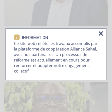
L’indispensable dialogue entre
i
INFORMATION
partenaires au développement
Ce site web reflète les travaux accomplis par
la plateforme de coopération Alliance Sahel,
9 avril 2025
avec nos partenaires. Un processus de
Rencontre avec Hacen Mohammedi, directeur du
réforme est actuellement en cours pour
Forum des ONG internationales au Mali
renforcer et adapter notre engagement
collectif.