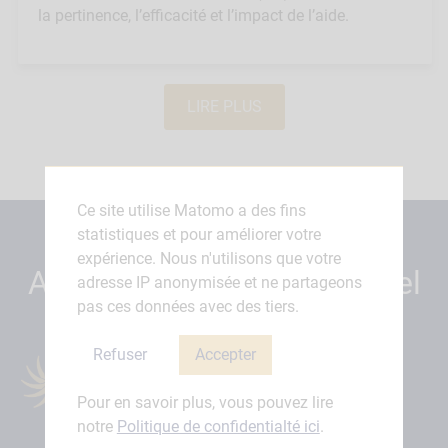
la pertinence, l’efficacité et l’impact de l’aide.
LIRE PLUS
Ce site utilise Matomo a des fins
statistiques et pour améliorer votre
expérience. Nous n'utilisons que votre
A propos de l’Alliance Sahel
adresse IP anonymisée et ne partageons
pas ces données avec des tiers.
Refuser
Accepter
Pour en savoir plus, vous pouvez lire
notre
Politique de confidentialté ici
.