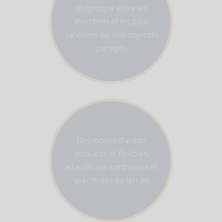
réciproque entre les
membres et les pays
sahéliens sur des objectifs
partagés
Des modes d’action
innovants et flexibles,
adaptés aux contraintes et
spécificités du terrain