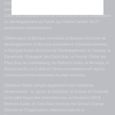
Créée en 2017 en réponse aux défis multiples auxquels
sont confrontées les populations de la région, l’Alliance
Sahel est une plateforme de coordination de la coopération
au développement au Sahel, qui fédère l’action de 27
partenaires internationaux.
L’Allemagne, la Banque mondiale, la Banque africaine de
développement, la Banque européenne d’Investissements,
la Banque Ouest Africaine de Développement, le Canada, le
Danemark, l’Espagne, les Etats-Unis, la France, l’Italie, les
Pays-Bas, le Luxembourg, les Nations Unies, la Norvège, le
Royaume-Uni, la Suède et l’Union européenne ont rejoint
l’initiative comme membres de plein exercice.
L’Alliance Sahel compte également neuf membres
observateurs : le Japon, la Belgique, la Suisse, la Finlande,
la Société financière internationale, la fondation Bill &
Melinda Gates, le Tony Blair Institute for Global Change,
l’Irlande et l’Organisation internationale de la