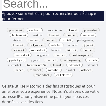
Appuyez sur « Entrée » pour rechercher ou « Échap »
pour fermer
pusulabet
casibom
protez tırnak
ikimisli
pusulabet
holiganbet
meritbet
lunabet
lunabet
setrabet
efesbet
lunabet
lunabet
ikimisli
pashagaming
lunabet
holiganbet
sohobet
setrabet
jojobet
sohobet
madridbet
lunabet
ikimisli
lunabet
madridbet
holiganbet
lunabet
cratosroyalbet
jojobet giriş
jojobet
lunabet
pashagaming
ikimisli
artemisbet
taraftarium24
ikimisli
hiltonbet
hiltonbet
1xbet
romabet
romabet
oslobet
oslobet
madridbet
ecilink-test
Ce site utilise Matomo a des fins statistiques et pour
améliorer votre expérience. Nous n'utilisons que votre
adresse IP anonymisée et ne partageons pas ces
données avec des tiers.