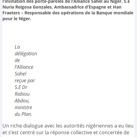
l’invitation des porte-paroles de l’Alliance Sahel au Niger, S.E
Nuria Reigosa Gonzales, Ambassadrice d’Espagne et Han
Fraeters – Responsable des opérations de la Banque mondiale
pour le Niger.
La
délégation
de
l’Alliance
Sahel
reçue par
S.E Dr
Rabiou
Abdou,
ministre
du Plan.
Un riche dialogue avec les autorités nigériennes a eu lieu
et s’est centré sur la réponse collective et concertée de